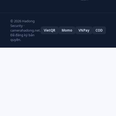
© 2026 Hadong
Security ·
camerahadong.net.
VietQR
Momo
VNPay
COD
Đã đăng ký bản
quyền.