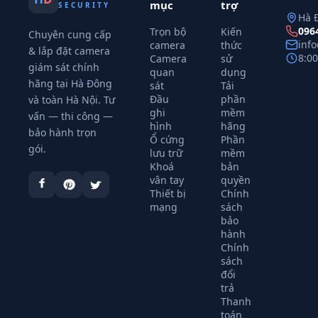
mục
trợ
SECURITY
Hà 
096
Trọn bộ
Kiến
Chuyên cung cấp
inf
camera
thức
& lắp đặt camera
8:0
Camera
sử
giám sát chính
quan
dụng
hãng tại Hà Đông
sát
Tải
Đầu
phần
và toàn Hà Nội. Tư
ghi
mềm
vấn — thi công —
hình
hãng
bảo hành trọn
Ổ cứng
Phần
gói.
lưu trữ
mềm
Khoá
bản
vân tay
quyền
Thiết bị
Chính
mạng
sách
bảo
hành
Chính
sách
đổi
trả
Thanh
toán