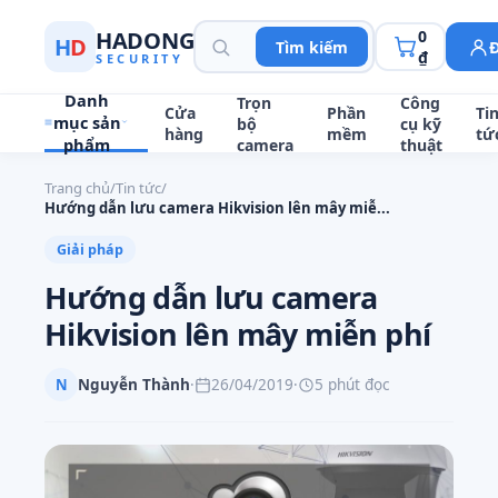
HADONG
0
H
D
Tìm kiếm
₫
SECURITY
Danh
Trọn
Công
Cửa
Phần
Ti
mục sản
bộ
cụ kỹ
hàng
mềm
tứ
phẩm
camera
thuật
Trang chủ
/
Tin tức
/
Hướng dẫn lưu camera Hikvision lên mây miễ...
Giải pháp
Hướng dẫn lưu camera
Hikvision lên mây miễn phí
N
Nguyễn Thành
·
26/04/2019
·
5 phút đọc