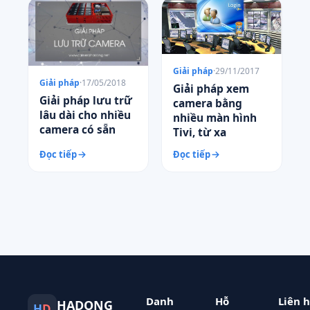
Giải pháp
·
29/11/2017
Giải pháp
·
17/05/2018
Giải pháp xem
Giải pháp lưu trữ
camera bằng
lâu dài cho nhiều
nhiều màn hình
camera có sẵn
Tivi, từ xa
Đọc tiếp
Đọc tiếp
Danh
Hỗ
Liên 
HADONG
H
D